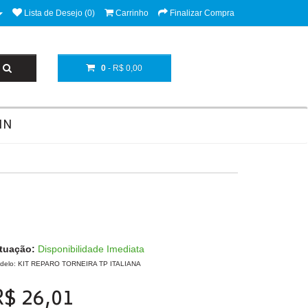
Lista de Desejo (0)
Carrinho
Finalizar Compra
0
- R$ 0,00
NN
ituação:
Disponibilidade Imediata
delo: KIT REPARO TORNEIRA TP ITALIANA
R$ 26,01