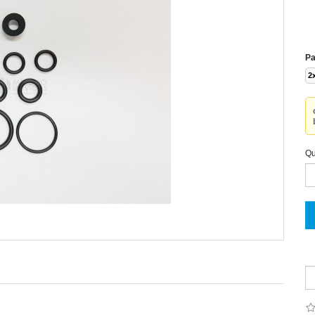
Pa
2
Qu