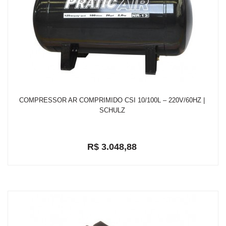
COMPRESSOR AR COMPRIMIDO CSI 10/100L – 220V/60HZ |
SCHULZ
R$ 3.048,88
em até 2x de R$ 1.593,15
R$ 2.896,44
ou
com 5% de desconto a vista no depósito bancário