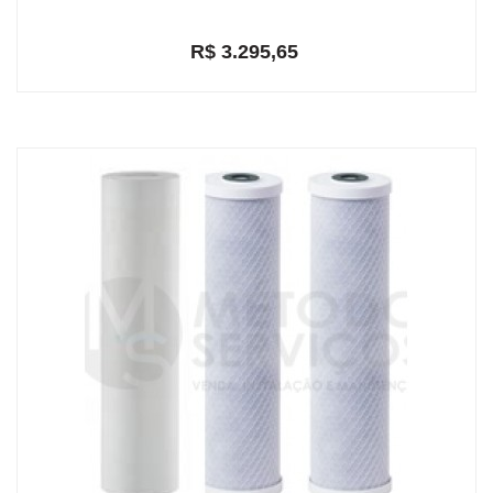
R$ 3.295,65
em até 2x de R$ 1.722,09
R$ 3.130,87
ou
com 5% de desconto a vista no depósito bancário