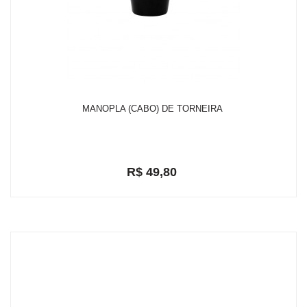
MANOPLA (CABO) DE TORNEIRA
R$ 49,80
em até 2x de R$ 26,02
R$ 47,31
ou
com 5% de desconto a vista no depósito bancário