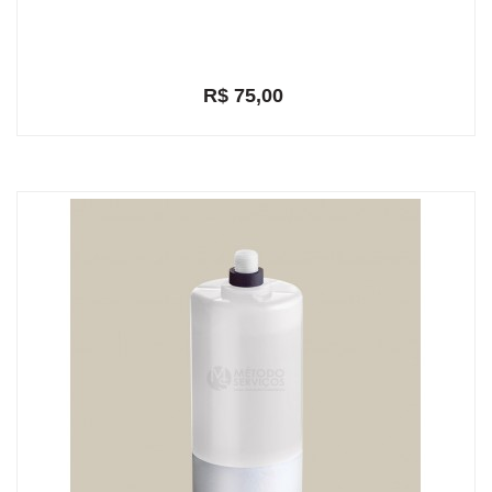
R$ 75,00
em até 2x de R$ 39,19
R$ 71,25
ou
com 5% de desconto a vista no depósito bancário