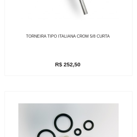
TORNEIRA TIPO ITALIANA CROM 5/8 CURTA
R$ 252,50
em até 2x de R$ 131,94
R$ 239,88
ou
com 5% de desconto a vista no depósito bancário