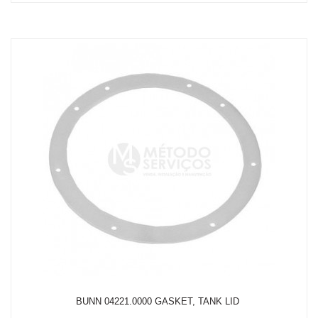
em até 2x de R$ 78,82
R$ 143,31
ou
com 5% de desconto a vista no depósito bancário
BUNN 04221.0000 GASKET, TANK LID