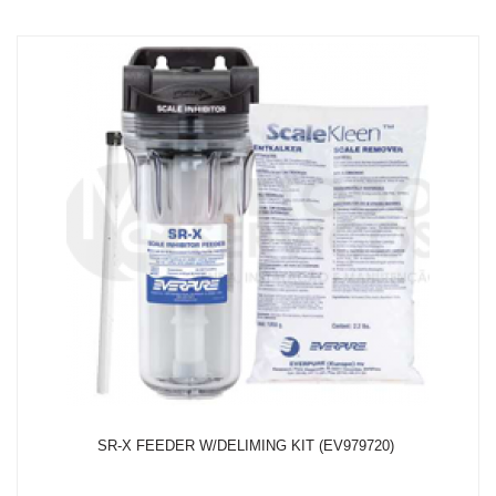
R$ 116,23
ou
com 5% de desconto a vista no depósito bancário
SR-X FEEDER W/DELIMING KIT (EV979720)