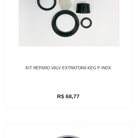
KIT REPARO VALV EXTRATORA KEG P INOX
R$ 68,77
em até 2x de R$ 35,93
R$ 65,33
ou
com 5% de desconto a vista no depósito bancário