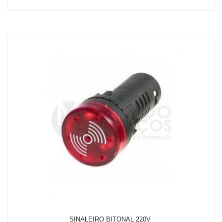
em até 2x de R$ 116,09
R$ 211,05
ou
com 5% de desconto a vista no depósito bancário
SINALEIRO BITONAL 220V