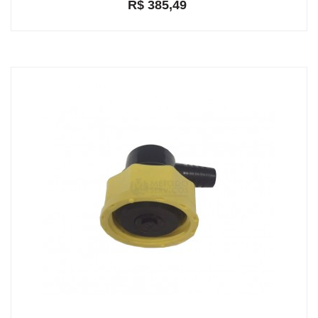
R$ 385,49
em até 2x de R$ 201,43
R$ 366,22
ou
com 5% de desconto a vista no depósito bancário