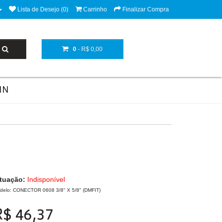
Lista de Desejo (0)
Carrinho
Finalizar Compra
0
- R$ 0,00
NN
ituação:
Indisponível
delo: CONECTOR 0608 3/8" X 5/8" (DMFIT)
R$ 46,37