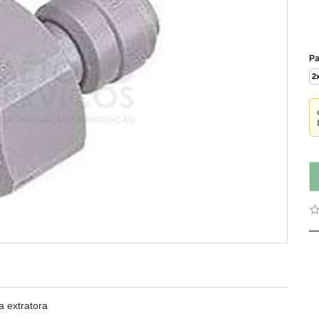
Pa
2
a extratora