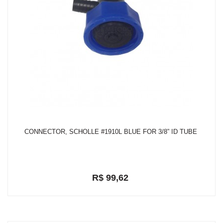
CONNECTOR, SCHOLLE #1910L BLUE FOR 3/8” ID TUBE
R$ 99,62
em até 2x de R$ 52,05
R$ 94,64
ou
com 5% de desconto a vista no depósito bancário