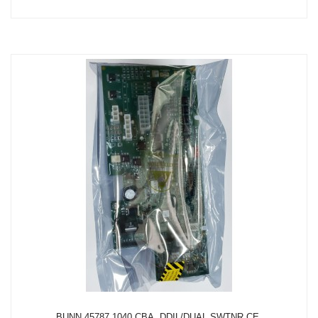
em até 2x de R$ 443,84
R$ 806,93
ou
com 5% de desconto a vista no depósito bancário
BUNN 45787.1040 CBA, DDIL/DUAL SWTNR CE