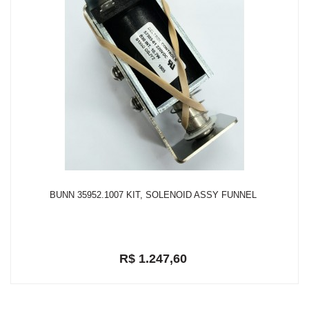
BUNN 35952.1007 KIT, SOLENOID ASSY FUNNEL
R$ 1.247,60
em até 2x de R$ 651,91
R$ 1.185,22
ou
com 5% de desconto a vista no depósito bancário