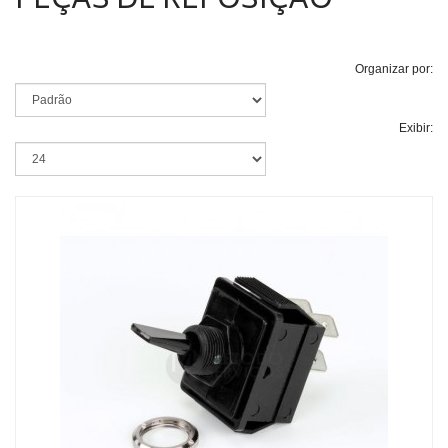
PEÇAS DE REPOSIÇÃO
Organizar por:
Exibir: