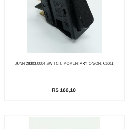
BUNN 28303.0004 SWITCH, MOMENTARY ON/ON, C6011
R$ 166,10
em até 2x de R$ 86,79
R$ 157,80
ou
com 5% de desconto a vista no depósito bancário