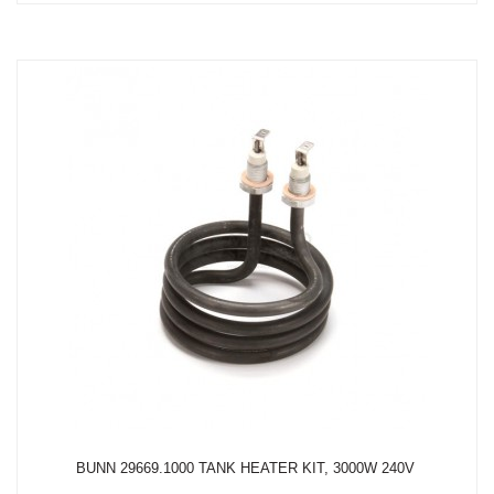
em até 2x de R$ 116,09
R$ 211,05
ou
com 5% de desconto a vista no depósito bancário
BUNN 29669.1000 TANK HEATER KIT, 3000W 240V