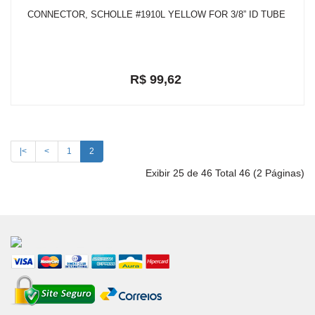
CONNECTOR, SCHOLLE #1910L YELLOW FOR 3/8” ID TUBE
R$ 99,62
em até 2x de R$ 52,05
R$ 94,64
ou
com 5% de desconto a vista no depósito bancário
|<
<
1
2
Exibir 25 de 46 Total 46 (2 Páginas)