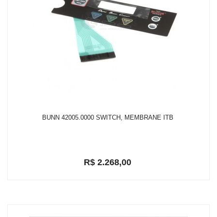
BUNN 42005.0000 SWITCH, MEMBRANE ITB
R$ 2.268,00
em até 2x de R$ 1.185,11
R$ 2.154,60
ou
com 5% de desconto a vista no depósito bancário