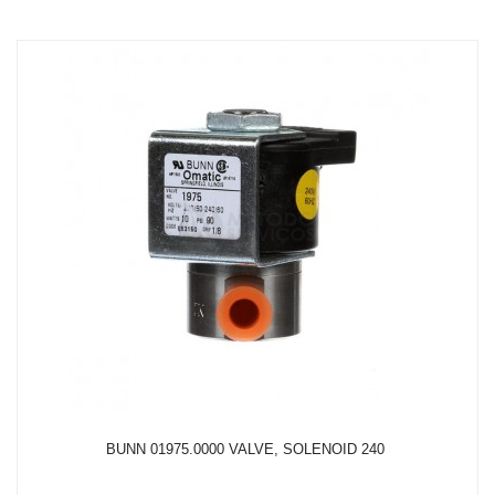
R$ 3.373,45
ou
com 5% de desconto a vista no depósito bancário
BUNN 01975.0000 VALVE, SOLENOID 240