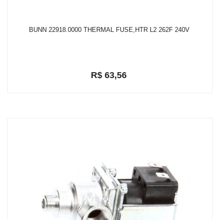
BUNN 22918.0000 THERMAL FUSE,HTR L2 262F 240V
R$ 63,56
em até 2x de R$ 33,21
R$ 60,38
ou
com 5% de desconto a vista no depósito bancário